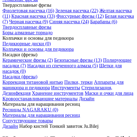
Твердосплавные фрезы
Фиолетовая насечка (16)
Зеленая насечка (22)
Желтая насечка
(11)
Красная насечка (33)
Фиссурные фрезы (12)
Белая насечка
(7)
Черная насечка (9)
Синяя насечка (24)
Барабаны (6)
Твердосплавные фрезы
Боры алмазные торнадо
Колпачки и основы для педикюра
Педикюрные диски (0)
Колпачки и основы для педикюра
Насадки (фрезы)
Керамические фрезы (2)
Безопасные фрезы (13)
Полирующие
насадки (7)
Насадки из спеченного алмаза (5)
Щетки для
насадок (0)
Насадки (фрезы)
Коррекция титановой нитью
Пилки, терки
Аппараты для
маникюра и педикюра
Инструменты
Стерилизация,
Дезинфекция
Хранение инструментов
Маски и очки для лица
Кровоостанавливающие материалы
Дизайн
Материалы для наращивания ресниц
Ресницы NAGARAKU (0)
Материалы для наращивания ресниц
Сопутствующие товары
Дизайн
Набор кистей Тонкий завиток Ju.Bilej