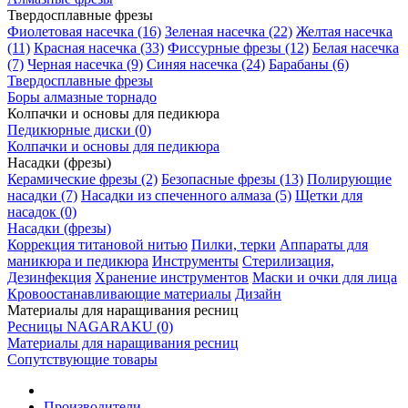
Твердосплавные фрезы
Фиолетовая насечка (16)
Зеленая насечка (22)
Желтая насечка
(11)
Красная насечка (33)
Фиссурные фрезы (12)
Белая насечка
(7)
Черная насечка (9)
Синяя насечка (24)
Барабаны (6)
Твердосплавные фрезы
Боры алмазные торнадо
Колпачки и основы для педикюра
Педикюрные диски (0)
Колпачки и основы для педикюра
Насадки (фрезы)
Керамические фрезы (2)
Безопасные фрезы (13)
Полирующие
насадки (7)
Насадки из спеченного алмаза (5)
Щетки для
насадок (0)
Насадки (фрезы)
Коррекция титановой нитью
Пилки, терки
Аппараты для
маникюра и педикюра
Инструменты
Стерилизация,
Дезинфекция
Хранение инструментов
Маски и очки для лица
Кровоостанавливающие материалы
Дизайн
Материалы для наращивания ресниц
Ресницы NAGARAKU (0)
Материалы для наращивания ресниц
Сопутствующие товары
Производители