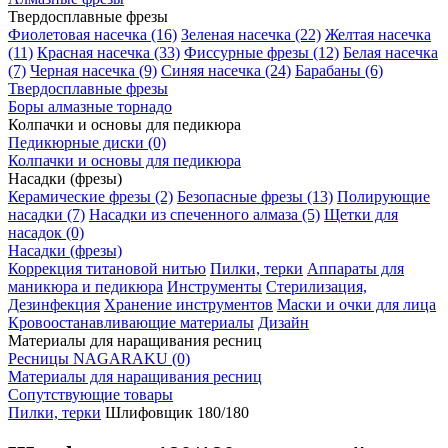
Твердосплавные фрезы
Фиолетовая насечка (16)
Зеленая насечка (22)
Желтая насечка
(11)
Красная насечка (33)
Фиссурные фрезы (12)
Белая насечка
(7)
Черная насечка (9)
Синяя насечка (24)
Барабаны (6)
Твердосплавные фрезы
Боры алмазные торнадо
Колпачки и основы для педикюра
Педикюрные диски (0)
Колпачки и основы для педикюра
Насадки (фрезы)
Керамические фрезы (2)
Безопасные фрезы (13)
Полирующие
насадки (7)
Насадки из спеченного алмаза (5)
Щетки для
насадок (0)
Насадки (фрезы)
Коррекция титановой нитью
Пилки, терки
Аппараты для
маникюра и педикюра
Инструменты
Стерилизация,
Дезинфекция
Хранение инструментов
Маски и очки для лица
Кровоостанавливающие материалы
Дизайн
Материалы для наращивания ресниц
Ресницы NAGARAKU (0)
Материалы для наращивания ресниц
Сопутствующие товары
Пилки, терки
Шлифовщик 180/180