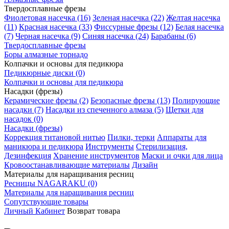
Твердосплавные фрезы
Фиолетовая насечка (16)
Зеленая насечка (22)
Желтая насечка
(11)
Красная насечка (33)
Фиссурные фрезы (12)
Белая насечка
(7)
Черная насечка (9)
Синяя насечка (24)
Барабаны (6)
Твердосплавные фрезы
Боры алмазные торнадо
Колпачки и основы для педикюра
Педикюрные диски (0)
Колпачки и основы для педикюра
Насадки (фрезы)
Керамические фрезы (2)
Безопасные фрезы (13)
Полирующие
насадки (7)
Насадки из спеченного алмаза (5)
Щетки для
насадок (0)
Насадки (фрезы)
Коррекция титановой нитью
Пилки, терки
Аппараты для
маникюра и педикюра
Инструменты
Стерилизация,
Дезинфекция
Хранение инструментов
Маски и очки для лица
Кровоостанавливающие материалы
Дизайн
Материалы для наращивания ресниц
Ресницы NAGARAKU (0)
Материалы для наращивания ресниц
Сопутствующие товары
Личный Кабинет
Возврат товара