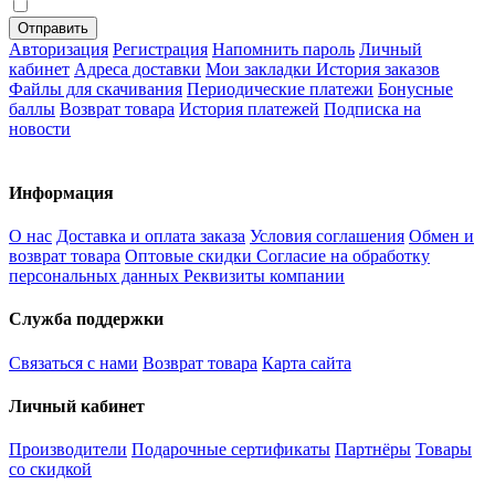
Авторизация
Регистрация
Напомнить пароль
Личный
кабинет
Адреса доставки
Мои закладки
История заказов
Файлы для скачивания
Периодические платежи
Бонусные
баллы
Возврат товара
История платежей
Подписка на
новости
Информация
О нас
Доставка и оплата заказа
Условия соглашения
Обмен и
возврат товара
Оптовые скидки
Согласие на обработку
персональных данных
Реквизиты компании
Служба поддержки
Связаться с нами
Возврат товара
Карта сайта
Личный кабинет
Производители
Подарочные сертификаты
Партнёры
Товары
со скидкой