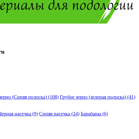
ru
зерно (Синяя полоска) (108)
Грубое зерно (зеленая полоска) (41)
Черная насечка (9)
Синяя насечка (24)
Барабаны (6)