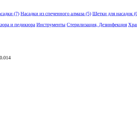
адки (7)
Насадки из спеченного алмаза (5)
Щетки для насадок (
кюра и педикюра
Инструменты
Стерилизация, Дезинфекция
Хра
0.014