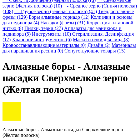
- Сверх грубое зерно (Черная полоска) (6)
- Сверхмелкое
зерно (Желтая полоска) (10)
- Среднее зерно (Синяя полоска)
(108)
- Грубое зерно (зеленая полоска) (41)
Твердосплавные
фрезы (129)
Боры алмазные торнадо (12)
Колпачки и основы
для педикюра (4)
Насадки (фрезы) (31)
Коррекция титановой
нитью (8)
Пилки, терки (27)
Аппараты для маникюра и
педикюра (5)
Инструменты (10)
Стерилизация, Дезинфекция
(17)
Хранение инструментов (6)
Маски и очки для лица (8)
Кровоостанавливающие материалы (0)
Дизайн (2)
Материалы
для наращивания ресниц (0)
Сопутствующие товары (15)
Алмазные боры - Алмазные
насадки Сверхмелкое зерно
(Желтая полоска)
Алмазные боры - Алмазные насадки Сверхмелкое зерно
(Желтая полоска)