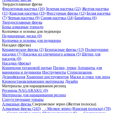
Твердосплавные фрезы
Фиолетовая насечка (16)
Зеленая насечка (22)
Желтая насечка
(11)
Красная насечка (33)
Фиссурные фрезы (12)
Белая насечка
(7)
Черная насечка (9)
Синяя насечка (24)
Барабаны (6)
Твердосплавные фрезы
Боры алмазные торнадо
Колпачки и основы для педикюра
Педикюрные диски (0)
Колпачки и основы для педикюра
Насадки (фрезы)
Керамические фрезы (2)
Безопасные фрезы (13)
Полирующие
насадки (7)
Насадки из спеченного алмаза (5)
Щетки для
насадок (0)
Насадки (фрезы)
Коррекция титановой нитью
Пилки, терки
Аппараты для
маникюра и педикюра
Инструменты
Стерилизация,
Дезинфекция
Хранение инструментов
Маски и очки для лица
Кровоостанавливающие материалы
Дизайн
Материалы для наращивания ресниц
Ресницы NAGARAKU (0)
Материалы для наращивания ресниц
Сопутствующие товары
Алмазные фрезы
Сверхмелкое зерно (Желтая полоска)
Алмазные фрезы (243)
- Мелкое зерно (Красная полоска) (78)