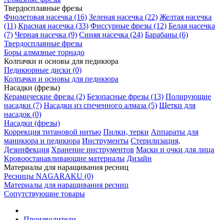
Твердосплавные фрезы
Фиолетовая насечка (16)
Зеленая насечка (22)
Желтая насечка
(11)
Красная насечка (33)
Фиссурные фрезы (12)
Белая насечка
(7)
Черная насечка (9)
Синяя насечка (24)
Барабаны (6)
Твердосплавные фрезы
Боры алмазные торнадо
Колпачки и основы для педикюра
Педикюрные диски (0)
Колпачки и основы для педикюра
Насадки (фрезы)
Керамические фрезы (2)
Безопасные фрезы (13)
Полирующие
насадки (7)
Насадки из спеченного алмаза (5)
Щетки для
насадок (0)
Насадки (фрезы)
Коррекция титановой нитью
Пилки, терки
Аппараты для
маникюра и педикюра
Инструменты
Стерилизация,
Дезинфекция
Хранение инструментов
Маски и очки для лица
Кровоостанавливающие материалы
Дизайн
Материалы для наращивания ресниц
Ресницы NAGARAKU (0)
Материалы для наращивания ресниц
Сопутствующие товары
Производители