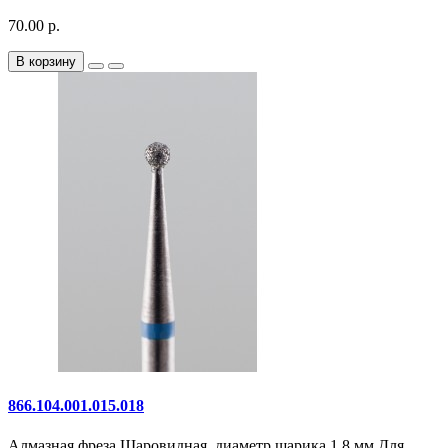
70.00 р.
В корзину
866.104.001.015.018
Алмазная фреза Шаровидная, диаметр шарика 1,8 мм.Для